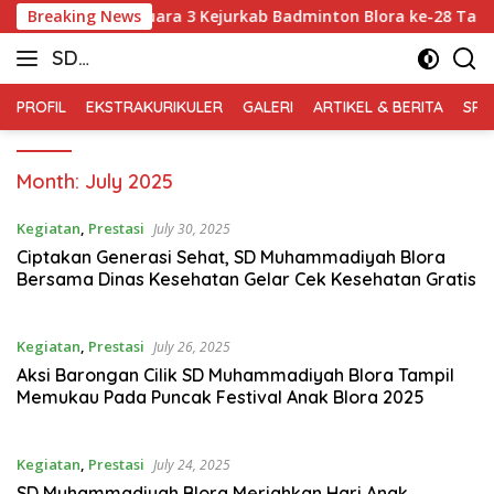
Skip
Arthanabil Raih Juara 3 Kejurkab Badminton Blora ke-28 Tahun 
Breaking News
to
SD
content
Muhammadiyah
PROFIL
EKSTRAKURIKULER
GALERI
ARTIKEL & BERITA
SPM
Blora
Month:
July 2025
Kegiatan
,
Prestasi
July 30, 2025
Ciptakan Generasi Sehat, SD Muhammadiyah Blora
Bersama Dinas Kesehatan Gelar Cek Kesehatan Gratis
Kegiatan
,
Prestasi
July 26, 2025
Aksi Barongan Cilik SD Muhammadiyah Blora Tampil
Memukau Pada Puncak Festival Anak Blora 2025
Kegiatan
,
Prestasi
July 24, 2025
SD Muhammadiyah Blora Meriahkan Hari Anak