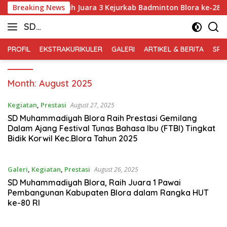
Skip
wi Arthanabil Raih Juara 3 Kejurkab Badminton Blora ke-28 Ta
Breaking News
to
SD
content
Muhammadiyah
PROFIL
EKSTRAKURIKULER
GALERI
ARTIKEL & BERITA
SPM
Blora
Month:
August 2025
Kegiatan
,
Prestasi
August 27, 2025
SD Muhammadiyah Blora Raih Prestasi Gemilang
Dalam Ajang Festival Tunas Bahasa Ibu (FTBI) Tingkat
Bidik Korwil Kec.Blora Tahun 2025
Galeri
,
Kegiatan
,
Prestasi
August 26, 2025
SD Muhammadiyah Blora, Raih Juara 1 Pawai
Pembangunan Kabupaten Blora dalam Rangka HUT
ke-80 RI