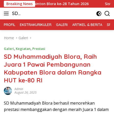
Skip
ejurkab Badminton Blora ke-28 Tahun 2026
Breaking News
Siswa-Siswi 
to
SD
content
Muhammadiyah
PROFIL
EKSTRAKURIKULER
GALERI
ARTIKEL & BERITA
SPM
Blora
Home
Galeri
Galeri
,
Kegiatan
,
Prestasi
SD Muhammadiyah Blora, Raih
Juara 1 Pawai Pembangunan
Kabupaten Blora dalam Rangka
HUT ke-80 RI
Admin
August 26, 2025
SD Muhammadiyah Blora berhasil menorehkan
prestasi membanggakan dengan meraih Juara 1 dalam