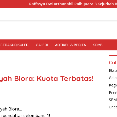
Raffasya Dwi Arthanabil Raih Juara 3 Kejurkab Badmin
KSTRAKURIKULER
GALERI
ARTIKEL & BERITA
SPMB
Cat
Ekst
h Blora: Kuota Terbatas!
Gale
Kegi
Pres
SPM
Unca
iyah Blora…
i pendaftar gelombang 1!