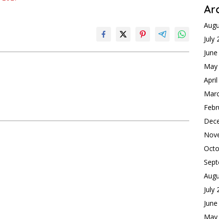
Ar
Augu
July
June
May
Apri
Mar
Febr
Dec
Nov
Octo
Sept
Augu
July
June
May