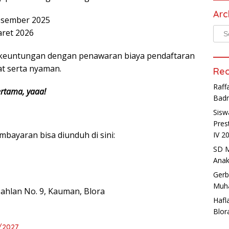
Arc
esember 2025
Arch
ret 2026
k keuntungan dengan penawaran biaya pendaftaran
at serta nyaman.
Rec
Raff
rtama, yaaa!
Badm
Sisw
Pres
mbayaran bisa diunduh di sini:
IV 2
SD M
Anak
Gerb
Muha
ahlan No. 9, Kauman, Blora
Hafl
Blor
/2027