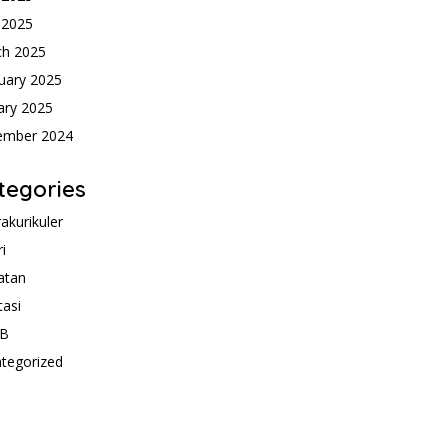
l 2025
ch 2025
uary 2025
ary 2025
ember 2024
tegories
rakurikuler
ri
atan
tasi
B
tegorized