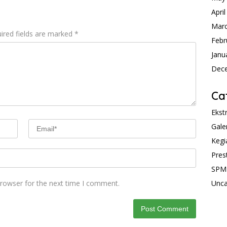
Apri
Mar
ired fields are marked
*
Febr
Janu
Dec
Ca
Ekst
Gale
Kegi
Pres
SPM
browser for the next time I comment.
Unca