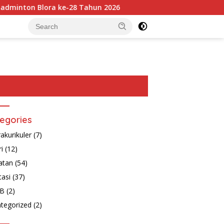
ton Blora ke-28 Tahun 2026
Siswa-Siswi SD Muhammadiya
egories
rakurikuler
(7)
ri
(12)
atan
(54)
tasi
(37)
B
(2)
tegorized
(2)