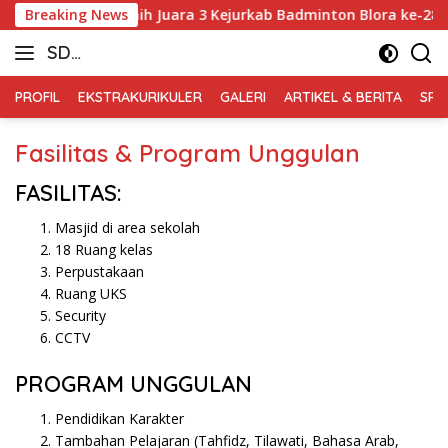
Skip
Dwi Arthanabil Raih Juara 3 Kejurkab Badminton Blora ke-28 T
Breaking News
to
SD
content
Muhammadiyah
PROFIL
EKSTRAKURIKULER
GALERI
ARTIKEL & BERITA
SPM
Blora
Fasilitas & Program Unggulan
FASILITAS:
Masjid di area sekolah
18 Ruang kelas
Perpustakaan
Ruang UKS
Security
CCTV
PROGRAM UNGGULAN
Pendidikan Karakter
Tambahan Pelajaran (Tahfidz, Tilawati, Bahasa Arab,