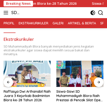
Skip
Kejurkab Badminton Blora ke-28 Tahun 2026
Breaking News
Siswa-Siswi
to
SD
content
Muhammadiyah
PROFIL
EKSTRAKURIKULER
GALERI
ARTIKEL & BERITA
SPM
Blora
Ekstrakurikuler
SD Muhammadiyah Blora banyak menyediakan jenis kegiatan
ekstrakurikuler agar siswa dapat memilih sesuai bakat dan
minatnya.
Raffasya Dwi Arthanabil Raih
Siswa-Siswi SD
Juara 3 Kejurkab Badminton
Muhammadiyah Blora Raih
Blora ke-28 Tahun 2026
Prestasi di Pencak Silat Open
Blora Championship IV 2026