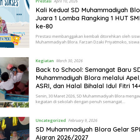
Prestasi
April 10, 2026
Kali Kedua! SD Muhammadiyah Blo
Juara 1 Lomba Rangking 1 HUT SM
ke-80
Prestasi membanggakan kembali ditorehkan oleh sis
Muhammadiyah Blora. Farzan Dzaki Priyatmoko, siswa
Kegiatan
March 30, 2026
Back to School: Semangat Baru S
Muhammadiyah Blora melalui Apel
ASRI, dan Halal Bihalal Idul Fitri 1
Senin, 30 Maret 2026, SD Muhammadiyah Blora mengaw
kegiatan di sekolah dengan penuh semangat…
Uncategorized
February 9, 2026
SD Muhammadiyah Blora Gelar SP
Ajaran 2026/2027