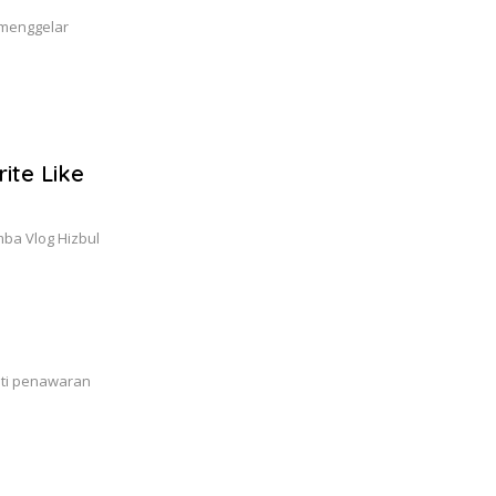
 menggelar
ite Like
ba Vlog Hizbul
ati penawaran