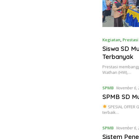
Kegiatan
,
Prestasi
Siswa SD Mu
Terbanyak
Prestasi membangg
Wathan (HW),…
SPMB
November 6,
SPMB SD Mu
SPESIAL OFFER 
terbaik…
SPMB
November 6,
Sistem Pene