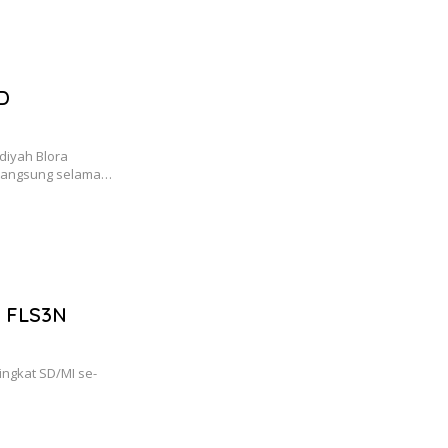
SD
diyah Blora
rlangsung selama…
g FLS3N
ingkat SD/MI se-