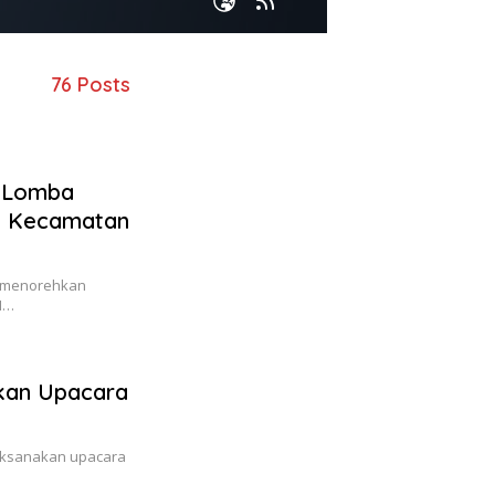
76 Posts
1 Lomba
at Kecamatan
i menorehkan
N…
kan Upacara
aksanakan upacara