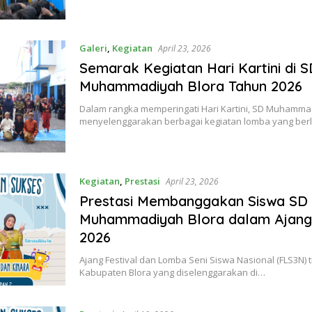
Galeri
,
Kegiatan
April 23, 2026
Semarak Kegiatan Hari Kartini di 
Muhammadiyah Blora Tahun 2026
Dalam rangka memperingati Hari Kartini, SD Muhamma
menyelenggarakan berbagai kegiatan lomba yang be
Kegiatan
,
Prestasi
April 23, 2026
Prestasi Membanggakan Siswa SD
Muhammadiyah Blora dalam Ajan
2026
Ajang Festival dan Lomba Seni Siswa Nasional (FLS3N) t
Kabupaten Blora yang diselenggarakan di…