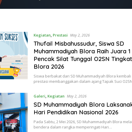
Kegiatan
,
Prestasi
May 2, 2026
Thufail Misbahussudur, Siswa SD
Muhammadiyah Blora Raih Juara 
Pencak Silat Tunggal O2SN Tingk
Blora 2026
Siswa berbakat dari SD Muhammadiyah Blora kembal
prestasi membanggakan dalam ajang Tapak Suci O2S
Galeri
,
Kegiatan
May 2, 2026
SD Muhammadiyah Blora Laksana
Hari Pendidikan Nasional 2026
Pada Sabtu, 2 Mei 2026, SD Muhammadiyah Blora mel
bendera dalam rangka memperingati Hari…