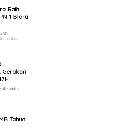
ra Raih
PN 1 Blora
wa SD
 kelas 6A…
D
, Gerakan
447H
ali kembali
MB Tahun