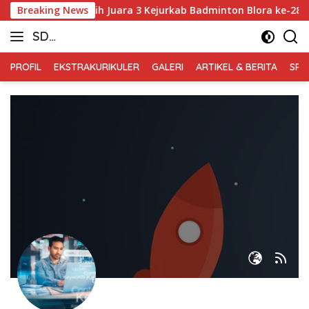
Skip
Dwi Arthanabil Raih Juara 3 Kejurkab Badminton Blora ke-28 Ta
Breaking News
to
SD
content
Muhammadiyah
PROFIL
EKSTRAKURIKULER
GALERI
ARTIKEL & BERITA
SPM
Blora