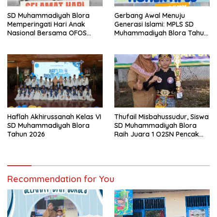
SD Muhammadiyah Blora
Gerbang Awal Menuju
Memperingati Hari Anak
Generasi Islami: MPLS SD
Nasional Bersama OFOS
Muhammadiyah Blora Tahun
Charity
Ajaran 2026/2027
Thufail Misbahussudur, Siswa
Haflah Akhirussanah Kelas VI
SD Muhammadiyah Blora
SD Muhammadiyah Blora
Raih Juara 1 O2SN Pencak
Tahun 2026
Silat Tingkat Kabupaten
Tahun 2026
Recommendation for You