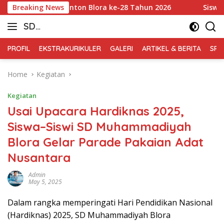
Skip
ejurkab Badminton Blora ke-28 Tahun 2026
Breaking News
Siswa-Siswi 
to
SD
content
Muhammadiyah
PROFIL
EKSTRAKURIKULER
GALERI
ARTIKEL & BERITA
SPM
Blora
Home
Kegiatan
Kegiatan
Usai Upacara Hardiknas 2025,
Siswa–Siswi SD Muhammadiyah
Blora Gelar Parade Pakaian Adat
Nusantara
Admin
May 5, 2025
Dalam rangka memperingati Hari Pendidikan Nasional
(Hardiknas) 2025, SD Muhammadiyah Blora