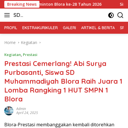
Skip
 Kejurkab Badminton Blora ke-28 Tahun 2026
Breaking News
Siswa-Sisw
to
SD
content
Muhammadiyah
PROFIL
EKSTRAKURIKULER
GALERI
ARTIKEL & BERITA
SPM
Blora
Home
Kegiatan
Kegiatan
,
Prestasi
Prestasi Cemerlang! Abi Surya
Purbasanti, Siswa SD
Muhammadiyah Blora Raih Juara 1
Lomba Rangking 1 HUT SMPN 1
Blora
Admin
April 24, 2025
Blora-Prestasi membanggakan kembali ditorehkan