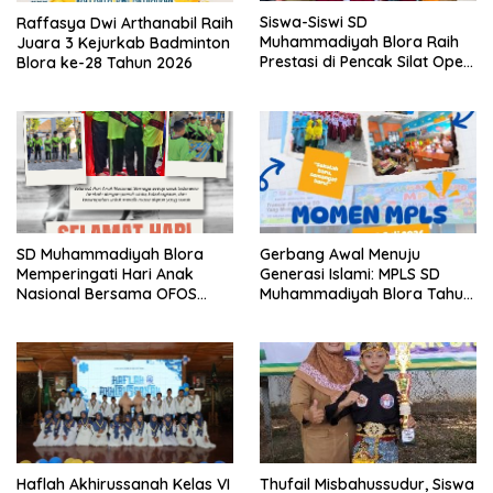
Siswa-Siswi SD
Raffasya Dwi Arthanabil Raih
Muhammadiyah Blora Raih
Juara 3 Kejurkab Badminton
Prestasi di Pencak Silat Open
Blora ke-28 Tahun 2026
Blora Championship IV 2026
SD Muhammadiyah Blora
Gerbang Awal Menuju
Memperingati Hari Anak
Generasi Islami: MPLS SD
Nasional Bersama OFOS
Muhammadiyah Blora Tahun
Charity
Ajaran 2026/2027
Thufail Misbahussudur, Siswa
Haflah Akhirussanah Kelas VI