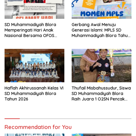
SD Muhammadiyah Blora
Gerbang Awal Menuju
Memperingati Hari Anak
Generasi Islami: MPLS SD
Nasional Bersama OFOS
Muhammadiyah Blora Tahun
Charity
Ajaran 2026/2027
Thufail Misbahussudur, Siswa
Haflah Akhirussanah Kelas VI
SD Muhammadiyah Blora
SD Muhammadiyah Blora
Raih Juara 1 O2SN Pencak
Tahun 2026
Silat Tingkat Kabupaten
Tahun 2026
Recommendation for You