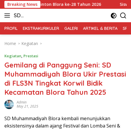
Skip
jurkab Badminton Blora ke-28 Tahun 2026
Breaking News
Siswa-Siswi S
to
SD
content
Muhammadiyah
PROFIL
EKSTRAKURIKULER
GALERI
ARTIKEL & BERITA
SPM
Blora
Home
Kegiatan
Kegiatan
,
Prestasi
Gemilang di Panggung Seni: SD
Muhammadiyah Blora Ukir Prestasi
di FLS3N Tingkat Korwil Bidik
Kecamatan Blora Tahun 2025
Admin
May 21, 2025
SD Muhammadiyah Blora kembali menunjukkan
eksistensinya dalam ajang Festival dan Lomba Seni &