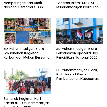
Memperingati Hari Anak
Generasi Islami: MPLS SD
Nasional Bersama OFOS
Muhammadiyah Blora Tahun
Charity
Ajaran 2026/2027
SD Muhammadiyah Blora
SD Muhammadiyah Blora
Laksanakan Kegiatan
Laksanakan Upacara Hari
Kurban dan Makan Bersama
Pendidikan Nasional 2026
Pada Momentum Iduladha
tahun 1447 H
SD Muhammadiyah Blora,
Raih Juara 1 Pawai
Pembangunan Kabupaten
Blora dalam Rangka HUT ke-
80 RI
Semarak Kegiatan Hari
Kartini di SD Muhammadiyah