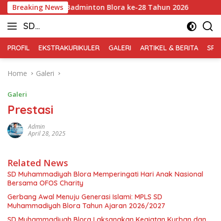
Skip
uara 3 Kejurkab Badminton Blora ke-28 Tahun 2026
Breaking News
Sisw
to
SD
content
Muhammadiyah
PROFIL
EKSTRAKURIKULER
GALERI
ARTIKEL & BERITA
SPM
Blora
Home
Galeri
Galeri
Prestasi
Admin
April 28, 2025
Related News
SD Muhammadiyah Blora Memperingati Hari Anak Nasional
Bersama OFOS Charity
Gerbang Awal Menuju Generasi Islami: MPLS SD
Muhammadiyah Blora Tahun Ajaran 2026/2027
SD Muhammadiyah Blora Laksanakan Kegiatan Kurban dan