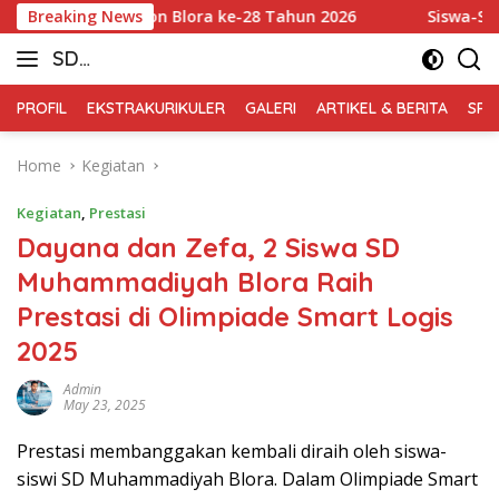
Skip
rkab Badminton Blora ke-28 Tahun 2026
Breaking News
Siswa-Siswi SD 
to
SD
content
Muhammadiyah
PROFIL
EKSTRAKURIKULER
GALERI
ARTIKEL & BERITA
SPM
Blora
Home
Kegiatan
Kegiatan
,
Prestasi
Dayana dan Zefa, 2 Siswa SD
Muhammadiyah Blora Raih
Prestasi di Olimpiade Smart Logis
2025
Admin
May 23, 2025
Prestasi membanggakan kembali diraih oleh siswa-
siswi SD Muhammadiyah Blora. Dalam Olimpiade Smart