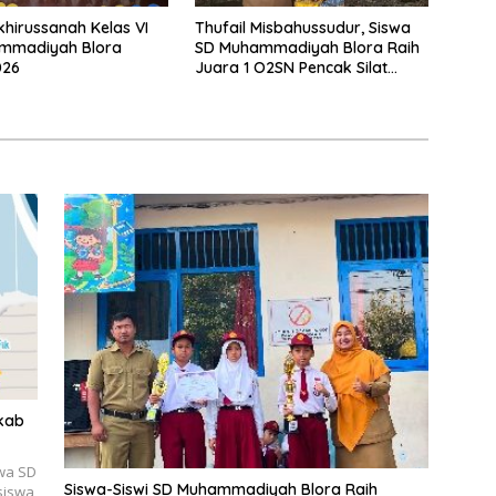
Thufail Misbahussudur, Siswa
khirussanah Kelas VI
SD Muhammadiyah Blora Raih
mmadiyah Blora
Juara 1 O2SN Pencak Silat
026
Tingkat Kabupaten Tahun 2026
rkab
swa SD
Siswa-Siswi SD Muhammadiyah Blora Raih
siswa