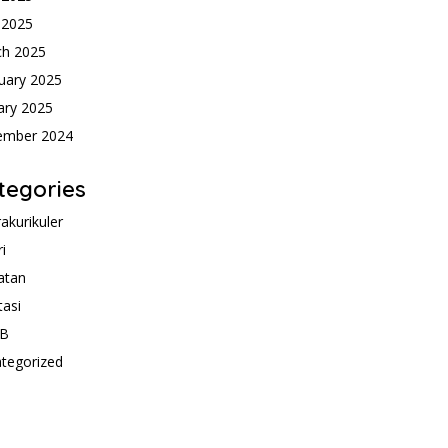
l 2025
ch 2025
uary 2025
ary 2025
ember 2024
tegories
rakurikuler
ri
atan
tasi
B
tegorized