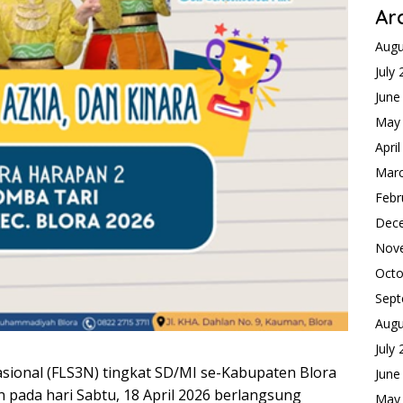
Ar
Augu
July
June
May
Apri
Mar
Febr
Dec
Nov
Octo
Sept
Augu
July
asional (FLS3N) tingkat SD/MI se-Kabupaten Blora
June
pada hari Sabtu, 18 April 2026 berlangsung
May