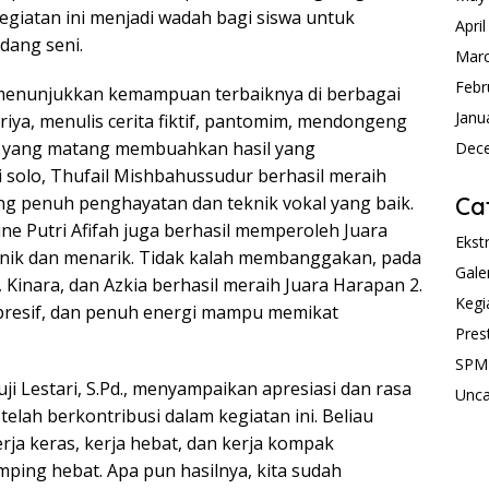
giatan ini menjadi wadah bagi siswa untuk
Apri
idang seni.
Mar
Febr
 menunjukkan kemampuan terbaiknya di berbagai
Janu
riya, menulis cerita fiktif, pantomim, mendongeng
apan yang matang membuahkan hasil yang
Dec
olo, Thufail Mishbahussudur berhasil meraih
Ca
ng penuh penghayatan dan teknik vokal yang baik.
ine Putri Afifah juga berhasil memperoleh Juara
Ekst
unik dan menarik. Tidak kalah membanggakan, pada
Gale
la, Kinara, dan Azkia berhasil meraih Juara Harapan 2.
Kegi
resif, dan penuh energi mampu memikat
Pres
SPM
i Lestari, S.Pd., menyampaikan apresiasi dan rasa
Unca
lah berkontribusi dalam kegiatan ini. Beliau
ja keras, kerja hebat, dan kerja kompak
mping hebat. Apa pun hasilnya, kita sudah