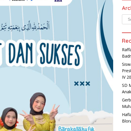
Arc
Arch
Rec
Raff
Badm
Sisw
Pres
IV 2
SD M
Anak
Gerb
Muha
Hafl
Blor