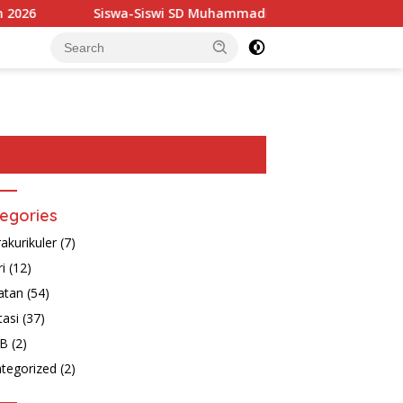
swa-Siswi SD Muhammadiyah Blora Raih Prestasi di Pencak Sila
egories
rakurikuler
(7)
ri
(12)
atan
(54)
tasi
(37)
B
(2)
tegorized
(2)