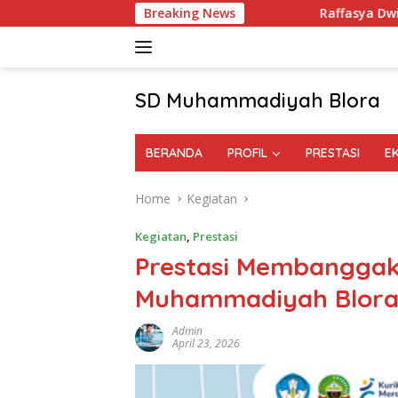
Skip
Breaking News
Raffasya Dwi Arthanabil Raih
to
content
SD Muhammadiyah Blora
BERANDA
PROFIL
PRESTASI
E
Home
Kegiatan
Kegiatan
,
Prestasi
Prestasi Membanggak
Muhammadiyah Blora
Admin
April 23, 2026