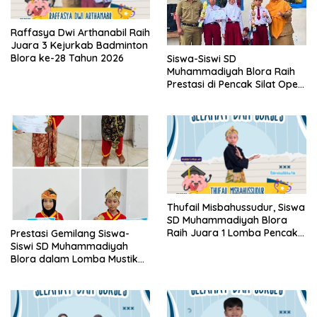
Raffasya Dwi Arthanabil Raih
Juara 3 Kejurkab Badminton
Blora ke-28 Tahun 2026
Siswa-Siswi SD
Muhammadiyah Blora Raih
Prestasi di Pencak Silat Open
Blora Championship IV 2026
Thufail Misbahussudur, Siswa
SD Muhammadiyah Blora
Raih Juara 1 Lomba Pencak
Prestasi Gemilang Siswa-
Silat Tunggal O2SN Tingkat
Siswi SD Muhammadiyah
Kecamatan Blora 2026
Blora dalam Lomba Mustika
Cup Muhammadiyah Blora
(MCMB II) 2026