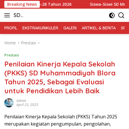
Skip
nton Blora ke-28 Tahun 2026
Breaking News
Siswa-Siswi SD Muhammadiy
to
SD
content
Muhammadiyah
PROFIL
EKSTRAKURIKULER
GALERI
ARTIKEL & BERITA
SPM
Blora
Home
Prestasi
Prestasi
Penilaian Kinerja Kepala Sekolah
(PKKS) SD Muhammadiyah Blora
Tahun 2025, Sebagai Evaluasi
untuk Pendidikan Lebih Baik
Admin
April 23, 2025
Penilaian Kinerja Kepala Sekolah (PKKS) Tahun 2025
merupakan kegiatan pengumpulan, pengolahan,