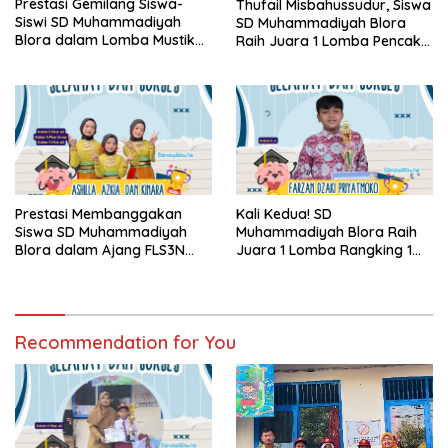
Prestasi Gemilang Siswa-
Thufail Misbahussudur, Siswa
Siswi SD Muhammadiyah
SD Muhammadiyah Blora
Blora dalam Lomba Mustika
Raih Juara 1 Lomba Pencak
Cup Muhammadiyah Blora
Silat Tunggal O2SN Tingkat
(MCMB II) 2026
Kecamatan Blora 2026
Prestasi Membanggakan
Kali Kedua! SD
Siswa SD Muhammadiyah
Muhammadiyah Blora Raih
Blora dalam Ajang FLS3N
Juara 1 Lomba Rangking 1
2026
HUT SMPN 1 Blora ke-80
Recommendation for You