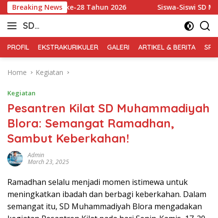
Skip
inton Blora ke-28 Tahun 2026
Breaking News
Siswa-Siswi SD Muhammadi
to
SD
content
Muhammadiyah
PROFIL
EKSTRAKURIKULER
GALERI
ARTIKEL & BERITA
SPM
Blora
Home
Kegiatan
Kegiatan
Pesantren Kilat SD Muhammadiyah
Blora: Semangat Ramadhan,
Sambut Keberkahan!
Admin
March 23, 2025
Ramadhan selalu menjadi momen istimewa untuk
meningkatkan ibadah dan berbagi keberkahan. Dalam
semangat itu, SD Muhammadiyah Blora mengadakan