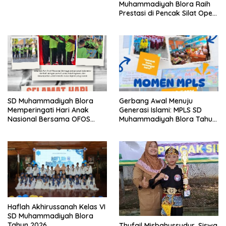
Muhammadiyah Blora Raih
Prestasi di Pencak Silat Open
Blora Championship IV 2026
SD Muhammadiyah Blora
Gerbang Awal Menuju
Memperingati Hari Anak
Generasi Islami: MPLS SD
Nasional Bersama OFOS
Muhammadiyah Blora Tahun
Charity
Ajaran 2026/2027
Haflah Akhirussanah Kelas VI
SD Muhammadiyah Blora
Tahun 2026
Thufail Misbahussudur, Siswa