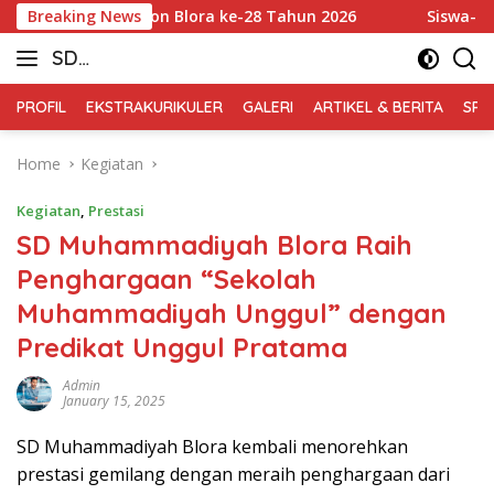
Skip
rkab Badminton Blora ke-28 Tahun 2026
Breaking News
Siswa-Siswi SD 
to
SD
content
Muhammadiyah
PROFIL
EKSTRAKURIKULER
GALERI
ARTIKEL & BERITA
SPM
Blora
Home
Kegiatan
Kegiatan
,
Prestasi
SD Muhammadiyah Blora Raih
Penghargaan “Sekolah
Muhammadiyah Unggul” dengan
Predikat Unggul Pratama
Admin
January 15, 2025
SD Muhammadiyah Blora kembali menorehkan
prestasi gemilang dengan meraih penghargaan dari