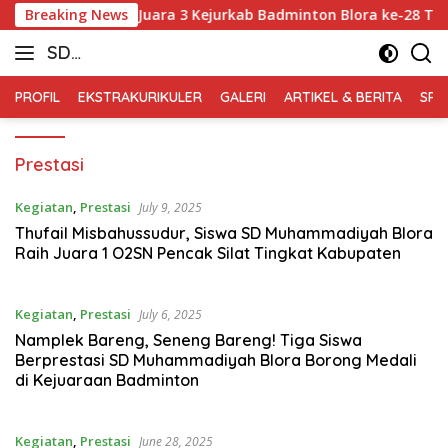
Skip
 Arthanabil Raih Juara 3 Kejurkab Badminton Blora ke-28 Tahun
Breaking News
to
SD
content
Muhammadiyah
PROFIL
EKSTRAKURIKULER
GALERI
ARTIKEL & BERITA
SPM
Blora
Prestasi
Kegiatan
,
Prestasi
July 9, 2025
Thufail Misbahussudur, Siswa SD Muhammadiyah Blora
Raih Juara 1 O2SN Pencak Silat Tingkat Kabupaten
Kegiatan
,
Prestasi
July 6, 2025
Namplek Bareng, Seneng Bareng! Tiga Siswa
Berprestasi SD Muhammadiyah Blora Borong Medali
di Kejuaraan Badminton
Kegiatan
,
Prestasi
June 28, 2025